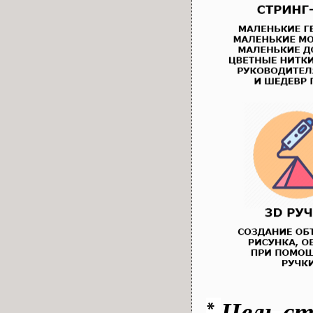
*
Цель ст