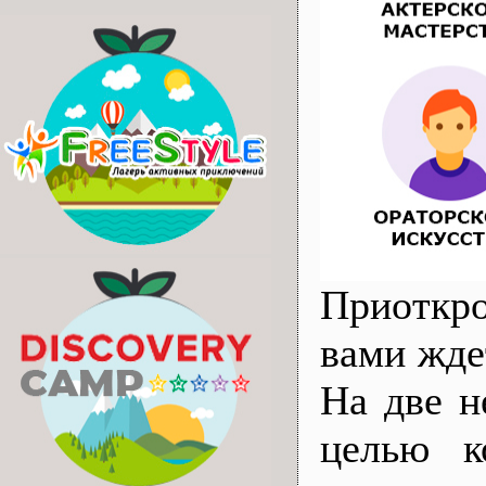
Приоткро
вами жде
На две н
целью к