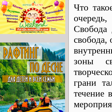
Что тако
очередь
Свобода 
свобода,
внутренн
зоны св
творческ
грани та
течение 
меропри