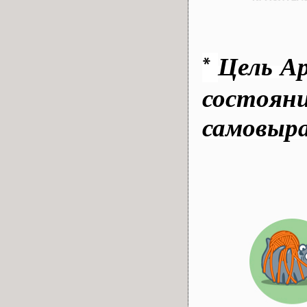
*
Цель
Ар
состоян
самовыр