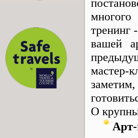
постано
многого
тренинг 
вашей а
предыдущ
мастер-
заметим
готовить
О крупны
Арт-