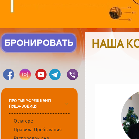
НАША К
ПРО ТАБІР ФРЕШ КЭМП
ПУЩА-ВОДИЦЯ
О лагере
Правила Пребывания
Распорядок дня