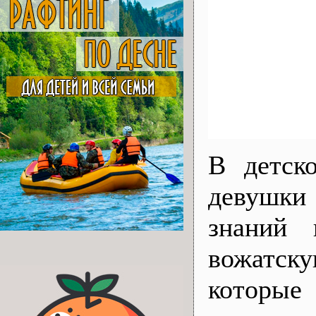
В детск
девушки
знаний 
вожатск
которые