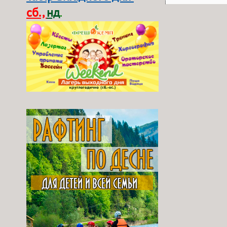
сб.,
нд
.