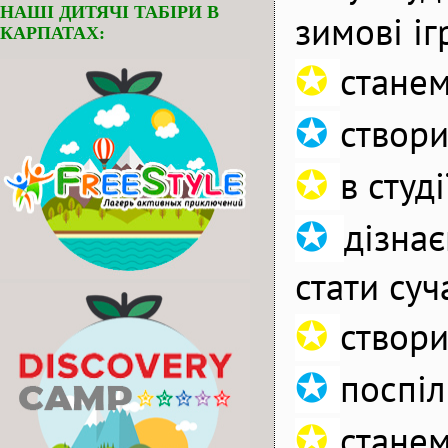
НАШІ ДИТЯЧІ ТАБІРИ В
зимові іг
КАРПАТАХ:
✪
станем
✪
створи
✪
в студ
✪
дізна
стати суч
✪
створи
✪
поспіл
✪
станем