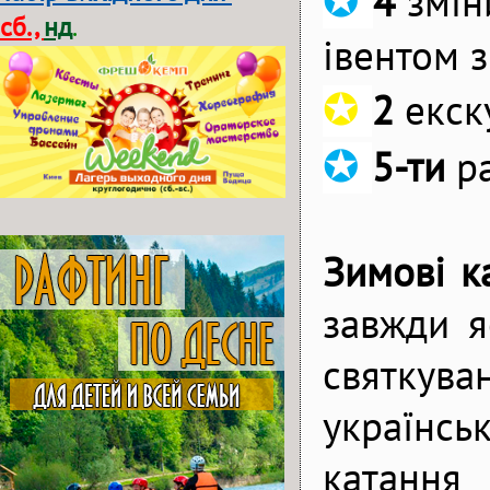
✪
4
змін
сб.,
нд
.
івентом 
✪
2
екску
✪
5-ти
р
Зимові к
завжди я
святкува
українсь
катання 