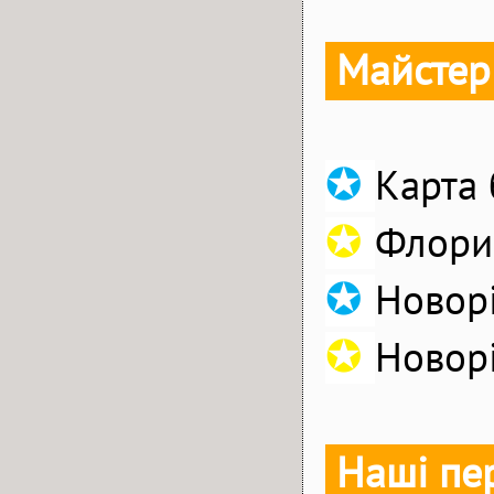
Майстер
✪
Карта
✪
Флорис
✪
Новорі
✪
Новорі
Наші пе