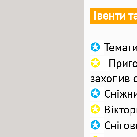
Івенти 
✪
Темати
✪
Приг
захопив 
✪
Сніжни
✪
Віктор
✪
Сніго