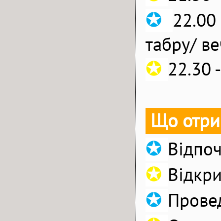
✪
22.00
табру/ в
✪
22.30 
Що отрим
✪
Відпоч
✪
Відкри
✪
Провед