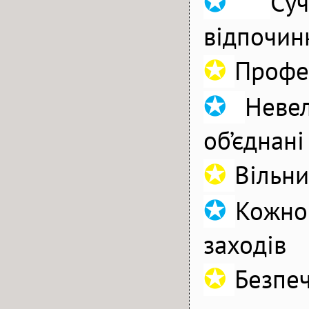
✪
Су
відпочин
✪
Профес
✪
Неве
об’єднані
✪
Вільни
✪
Кожног
заходів
✪
Безпеч