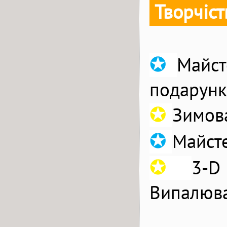
Творчіст
✪
Майст
подарунк
✪
Зимов
✪
Майсте
✪
3-D
Випалюван