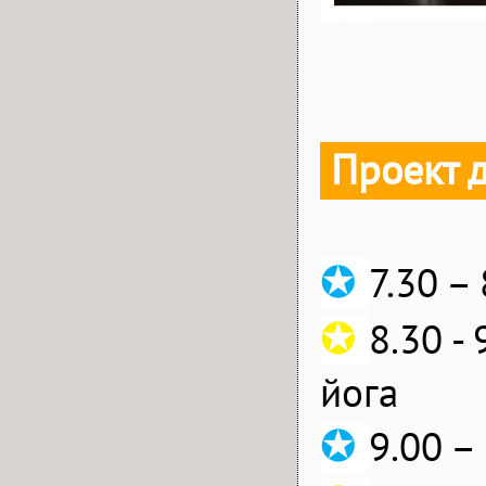
Проект 
✪
7.30 –
✪
8.30 -
йога
✪
9.00 –