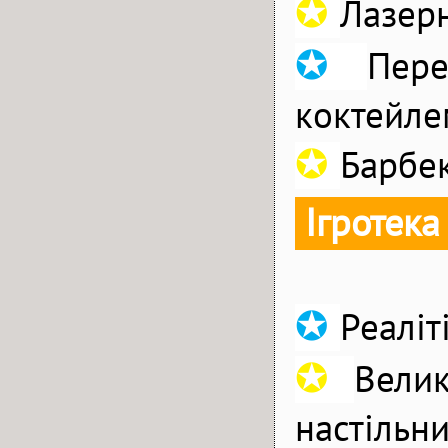
✪
Лазерн
✪
Пер
коктейле
✪
Барбе
Ігротека
✪
Реаліт
✪
Велик
настільни