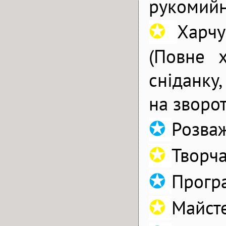
рукомийн
✪
Харчу
(Повне х
сніданку,
на зворот
✪
Розваж
✪
Творча
✪
Програ
✪
Майсте