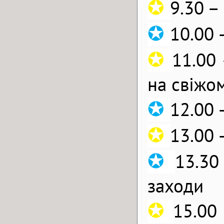
✪
9.30 –
✪
10.00 
✪
11.00
на свіжом
✪
12.00 
✪
13.00 
✪
13.30
заходи
✪
15.00