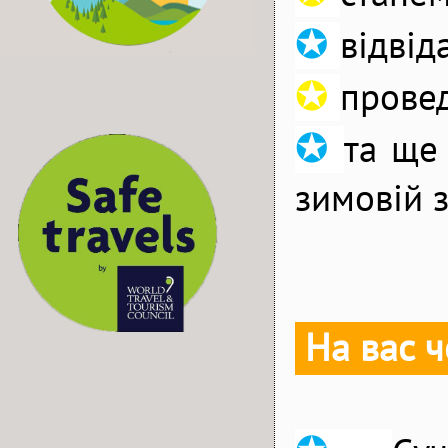
✪
відвід
✪
прове
✪
та ще 
зимовій з
На вас ч