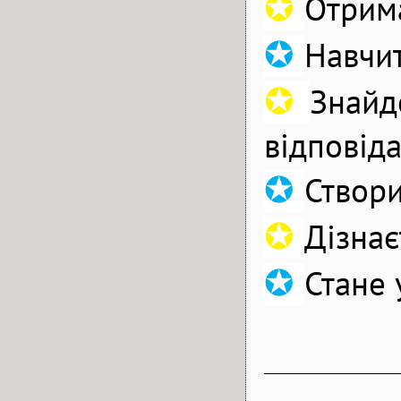
✪
Отрима
✪
Навчит
✪
Знайд
відповід
✪
Створи
✪
Дізнає
✪
Стане 