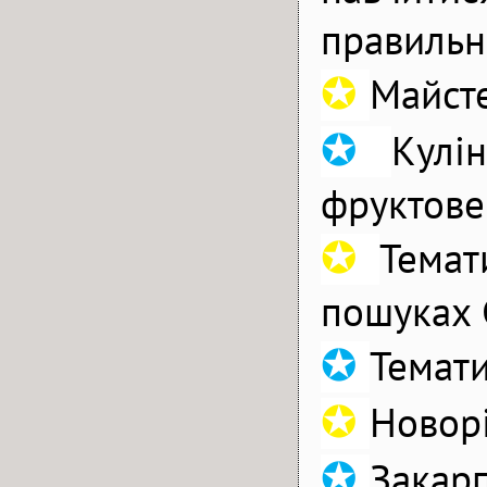
правильно
✪
Майсте
✪
Кулі
фруктове
✪
Темат
пошуках 
✪
Темат
✪
Новор
✪
Закарп