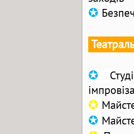
✪
Безпеч
Театрал
✪
Студ
імпровіза
✪
Майсте
✪
Майсте