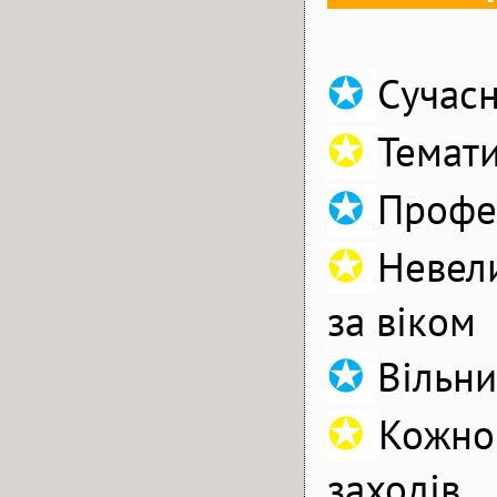
✪
Сучасн
✪
Темат
✪
Профес
✪
Невели
за віком
✪
Вільни
✪
Кожног
заходів