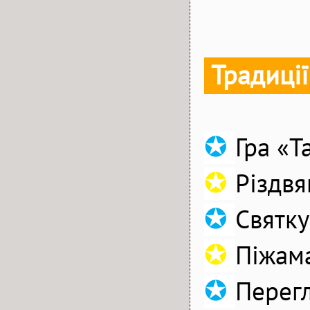
Традиції
✪
Гра «Т
✪
Різдвя
✪
Святку
✪
Піжама
✪
Перег