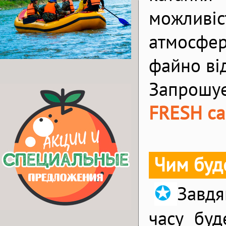
можливіст
атмосфер
файно від
Запрош
FRESH c
Чим буд
✪
Завдя
часу буд