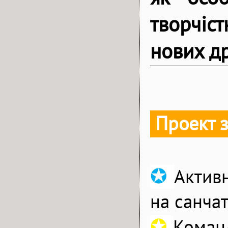
творчіс
нових др
Проект 
✪
Активн
на санча
✪
Команд