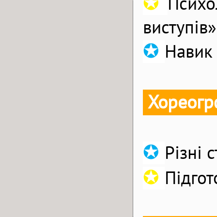
✪
Психо
виступів»
✪
Навик
Хореогр
✪
Різні 
✪
Підгот