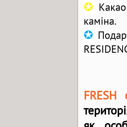
✪
Какао
каміна.
✪
Подар
RESIDEN
FRESH
територі
як особ