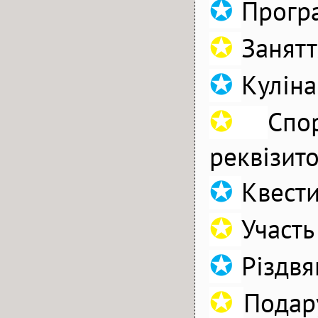
✪
Програ
✪
Занятт
✪
Куліна
✪
Спо
реквізит
✪
Квести
✪
Участь
✪
Різдвя
✪
Подар