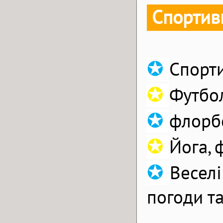
Спортивн
✪
Спорти
✪
Футбол
✪
флорбо
✪
Йога, 
✪
Веселі
погоди т