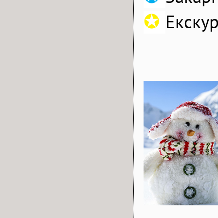
✪
Екскур