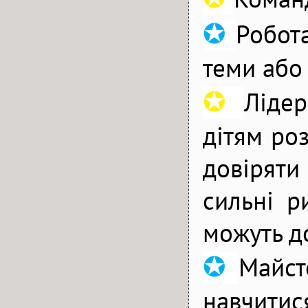
✪
Робот
теми або 
✪
Ліде
дітям роз
довіряти
сильні р
можуть д
✪
Майст
навчити