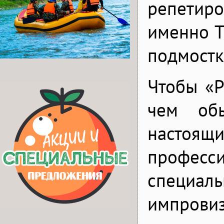
репетир
именно Т
подмостк
Чтобы «Р
чем обы
настоящ
професси
специаль
импровиз