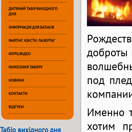
ДИТЯЧИЙ ТАБІР ВИХІДНОГО
ДНЯ
ІНФОРМАЦІЯ ДЛЯ БАТЬКІВ
Рождеств
РАФТІНГ. КВІСТИ. ЛАЗЕРТАГ
доброты 
ФОТО/ВІДЕО
волшебны
ФІЛОСОФІЯ ТАБОРУ
под плед
НОВИНИ
компании
КОНТАКТИ
ВІДГУКИ
Именно 
хотим п
Табір вихідного дня