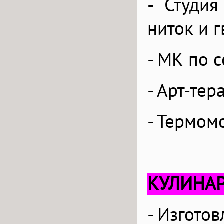
- Студия
ниток и г
- МК по 
- Арт-те
- Термом
КУЛИНА
- Изгото