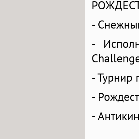
РОЖДЕС
- Снежны
- Испол
Challeng
- Турнир
- Рождес
-
Антикин