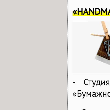
«
HANDM
- Студи
«Бумажн