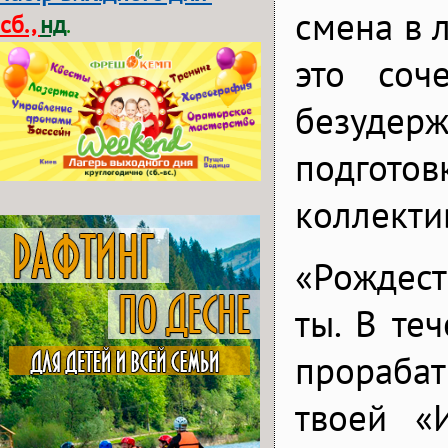
смена в 
сб.,
нд
.
это соч
безудерж
подгото
коллекти
«Рождест
ты. В те
прораба
твоей «