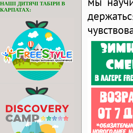
мы науч
НАШІ ДИТЯЧІ ТАБІРИ В
КАРПАТАХ:
держать
чувство