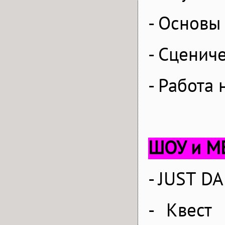
- Основы
- Сценич
- Работа 
ШОУ и М
-
JUST
DA
- Квест