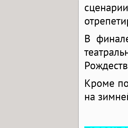
сценари
отрепети
В финал
театра
Рождеств
Кроме по
на зимне